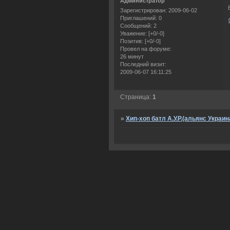
Администратор
Зарегистрирован
: 2009-06-02
Приглашений:
0
Сообщений:
2
Уважение:
[+0/-0]
Позитив:
[+0/-0]
Провел на форуме:
26 минут
Последний визит:
2009-06-07 16:11:25
Страница:
1
»
Хип-хоп батл А.У.Р.(альянс Украин