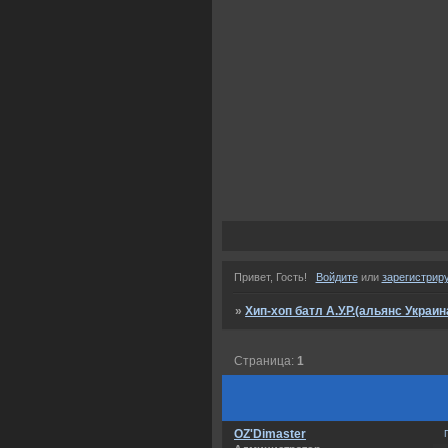
Привет, Гость!
Войдите
или
зарегистрир
»
Хип-хоп батл А.У.Р.(альянс Украин
Страница:
1
OZ'Dimaster